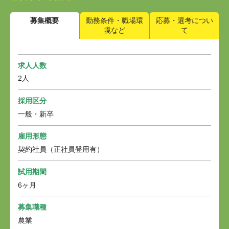
募集概要
勤務条件・職場環
応募・選考につい
境など
て
求人人数
2人
採用区分
一般・新卒
雇用形態
契約社員（正社員登用有）
試用期間
6ヶ月
募集職種
農業