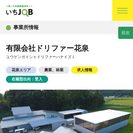
事業所情報
目
次
有限会社ドリファー花泉
ユウゲンガイシャドリファーハナイズミ
花泉エリア
農業、林業
求人情報
在籍型出向：受入