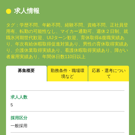
求人情報
タグ：学歴不問、年齢不問、経験不問、資格不問、正社員登
用有、転勤の可能性なし、マイカー通勤可、週休２日制、就
職氷河期世代歓迎、UIJターン歓迎、育休取得&復職実績あ
り、年次有給休暇取得促進対策あり、男性の育休取得実績あ
り、介護休業取得実績あり、看護休暇取得実績あり、障がい
者雇用実績あり、年間休日数110日以上
募集概要
勤務条件・職場環
応募・選考につい
境など
て
求人人数
5
採用区分
一般採用