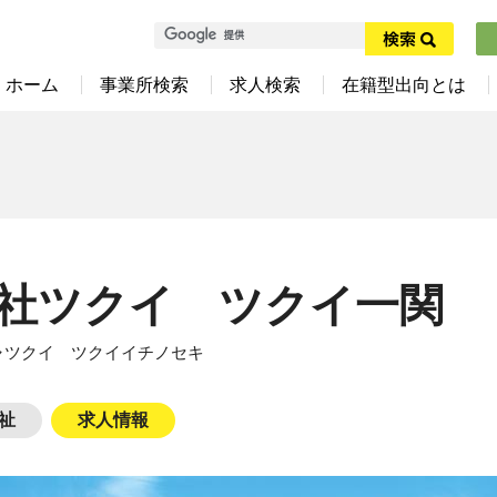
ホーム
事業所検索
求人検索
在籍型出向とは
社ツクイ ツクイ一関
ャツクイ ツクイイチノセキ
祉
求人情報