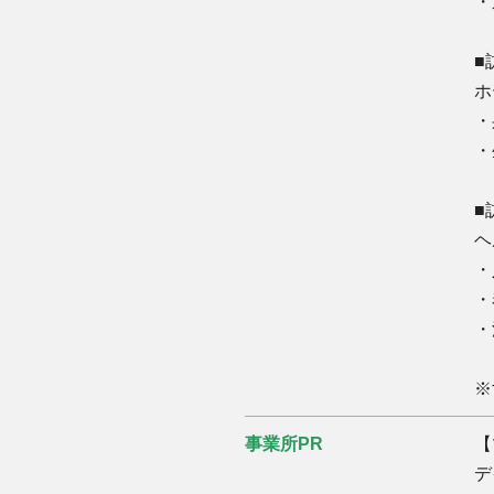
・
■
ホ
・
・
■
ヘ
・
・
・
※
事業所PR
【
デ