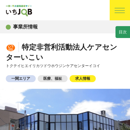
事業所情報
目
次
特定非営利活動法人ケアセン
ターいこい
トクテイヒエイリカツドウホウジンケアセンターイコイ
一関エリア
医療、福祉
求人情報