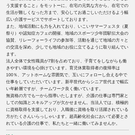
う支援すること』をモットーに、在宅の元気な方から、在宅での
生活が難しくなった方まで、安心してお過ごしいただけるよう幅
広い介護サービスでサポートしております。
また、地域活動にも力を入れており、いこいサマーフェスタ（夏
祭り）や認知症カフェの開催、地域のスポーツ少年団駅伝大会の
協賛、リレーフォーライフの参加等、活動を通じて地域の方々と
の交流を深め、少しでも地域のお役に立てるように取り組んでい
ます。
法人全体で女性職員が7割を占めており、子育てをしながらも働
きやすい環境を心掛けています。育児休業取得者の復帰率は
100％、アットホームな雰囲気で、互いにフォローし合える中で
仕事をしていただいています。新卒世代からシニア世代まで幅広
い年齢層ですが、チームワーク良く働いています。
無資格の方でも一から指導いたしますが、介護の仕事は専門家と
しての知識とスキルアップが欠かせません。当法人では、積極的
に資格取得を支援しており、入職後に資格を取り活躍されている
方がたくさんいらっしゃいます。超高齢化社会において必要とさ
れている介護の仕事で、私たちと一緒に働いてみませんか。