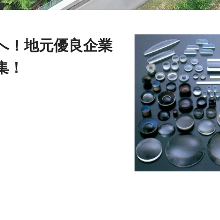
へ！地元優良企業
集！