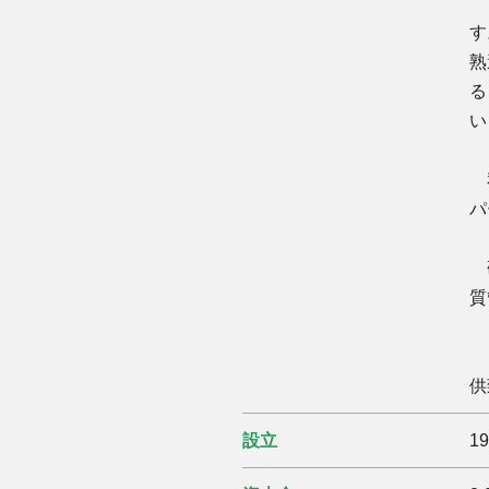
し
熟
る
い
私
パ
研
質
さ
供
設立
1