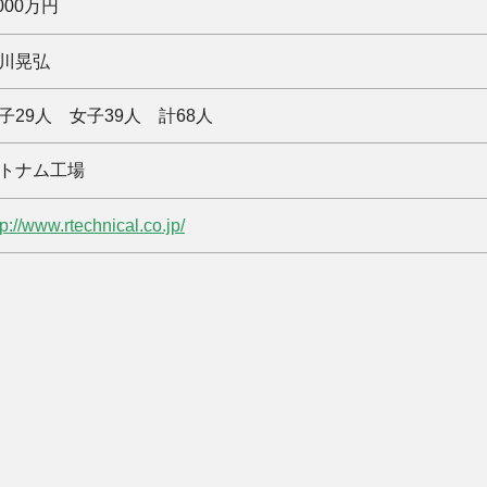
,000万円
川晃弘
子29人 女子39人 計68人
トナム工場
tp://www.rtechnical.co.jp/