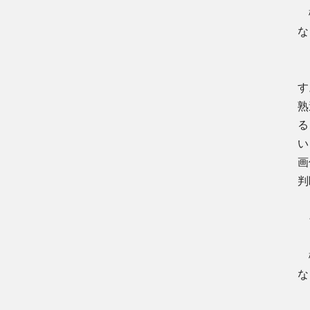
機
な
し
熟
る
い
画
判
そ
機
な