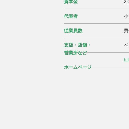
資本金
2
代表者
小
従業員数
男
支店・店舗・
ベ
営業所など
ht
ホームページ