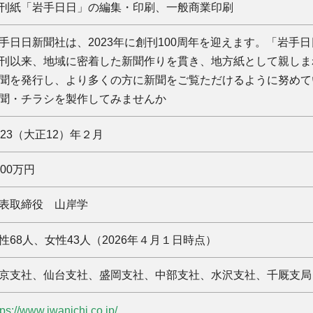
刊紙「岩手日日」の編集・印刷、一般商業印刷
手日日新聞社は、2023年に創刊100周年を迎えます。「岩手日日
刊以来、地域に密着した新聞作りを貫き、地方紙として親しまれ
聞を発行し、より多くの方に新聞をご覧ただけるように努めて
聞・チラシを製作してみませんか
923（大正12）年２月
500万円
表取締役 山岸学
性68人、女性43人（2026年４月１日時点）
京支社、仙台支社、盛岡支社、中部支社、水沢支社、千厩支局
tps://www.iwanichi.co.jp/