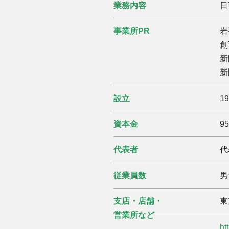
業務内容
日
事業所PR
岩
創
新
新
設立
1
資本金
9
代表者
代
従業員数
男
支店・店舗・
東
営業所など
ht