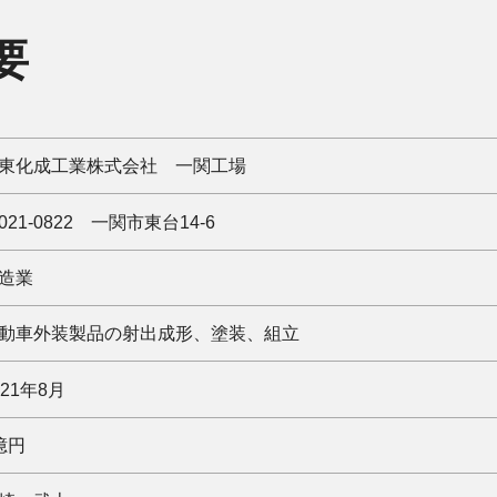
要
東化成工業株式会社 一関工場
021-0822 一関市東台14-6
造業
動車外装製品の射出成形、塗装、組立
021年8月
億円