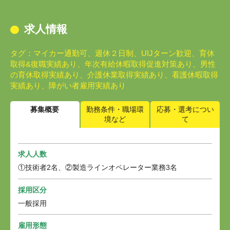
求人情報
タグ：マイカー通勤可、週休２日制、UIJターン歓迎、育休
取得&復職実績あり、年次有給休暇取得促進対策あり、男性
の育休取得実績あり、介護休業取得実績あり、看護休暇取得
実績あり、障がい者雇用実績あり
募集概要
勤務条件・職場環
応募・選考につい
境など
て
求人人数
①技術者2名、②製造ラインオペレーター業務3名
採用区分
一般採用
雇用形態