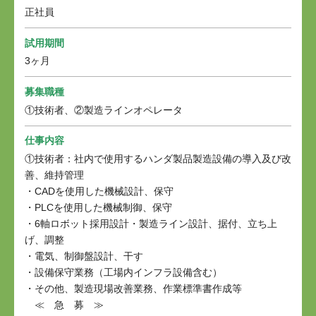
正社員
試用期間
3ヶ月
募集職種
①技術者、②製造ラインオペレータ
仕事内容
①技術者：社内で使用するハンダ製品製造設備の導入及び改
善、維持管理
・CADを使用した機械設計、保守
・PLCを使用した機械制御、保守
・6軸ロボット採用設計・製造ライン設計、据付、立ち上
げ、調整
・電気、制御盤設計、干す
・設備保守業務（工場内インフラ設備含む）
・その他、製造現場改善業務、作業標準書作成等
≪ 急 募 ≫