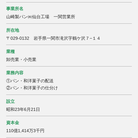
事業所名
山崎製パン㈱仙台工場 一関営業所
所在地
〒029-0132 岩手県一関市滝沢字鶴ケ沢７−１４
業種
卸売業・小売業
業務内容
①パン・和洋菓子の配送
②パン・和洋菓子の仕分け
設立
昭和23年6月21日
資本金
110億1,414万3千円