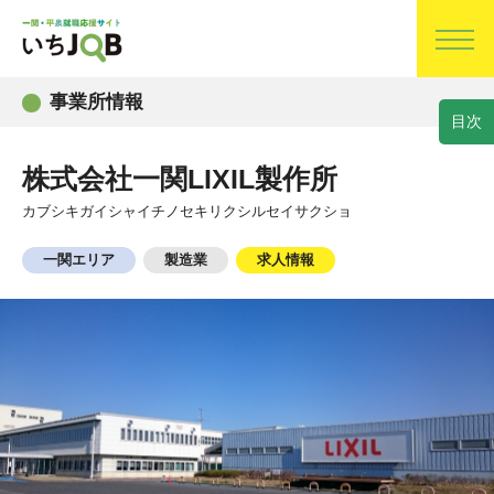
事業所情報
目
次
株式会社一関LIXIL製作所
カブシキガイシャイチノセキリクシルセイサクショ
一関エリア
製造業
求人情報