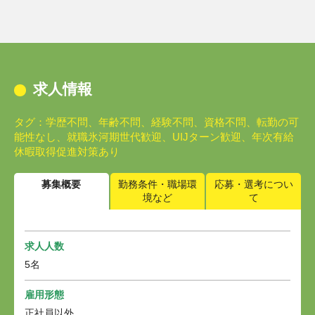
求人情報
タグ：学歴不問、年齢不問、経験不問、資格不問、転勤の可
能性なし、就職氷河期世代歓迎、UIJターン歓迎、年次有給
休暇取得促進対策あり
募集概要
勤務条件・職場環
応募・選考につい
境など
て
求人人数
5名
雇用形態
正社員以外